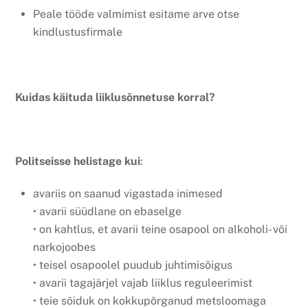
Peale tööde valmimist esitame arve otse
kindlustusfirmale
Kuidas käituda liiklusõnnetuse korral?
Politseisse helistage kui
:
avariis on saanud vigastada inimesed
• avarii süüdlane on ebaselge
• on kahtlus, et avarii teine osapool on alkoholi- või
narkojoobes
• teisel osapoolel puudub juhtimisõigus
• avarii tagajärjel vajab liiklus reguleerimist
• teie sõiduk on kokkupõrganud metsloomaga