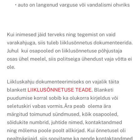
• auto on langenud varguse või vandalismi ohvriks
Kui inimesed jäid terveks ning tegemist on vaid
varakahjuga, siis tuleb liiklusõnnetus dokumenteerida.
Juhul kui osapooled on liiklusõnnetuse põhjustaja
osas ühel meelel, siis politseiga ühendust vaja võtta ei
ole.
Liikluskahju dokumenteerimiseks on vajalik täita
blankett
LIIKLUSÕNNETUSE TEADE
. Blanketi
puudumise korral sobib ka olukorra kirjeldus või
seletuskiri vabas vormis.Ära peab olema ära
märgitud toimunud sündmused, kõik osapooled,
sõidukite numbrid, juhtide nimed, kontaktandmed
ning mõlema poole poolt allkirjad. Kui õnnetusel oli
pealtnägijaid, siis soovitame ka nende kontaktandmed