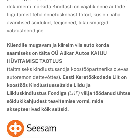
dokumenti märkida.Kindlasti on vajalik enne autode
liigutamist teha õnnetuskohast fotod, kus on näha
avariilised sõidukid, teejooned, liiklusmärgid,
valgusfoorid jne.
Kliendile mugavam ja kiireim viis auto korda
saamiseks on täita OÜ Alikar Autos KAHJU
HÜVITAMISE TAOTLUS
(
täitmiseks kindlustusandja koostööpartneriks olevas
autoremonidettevõttes
). Eesti Keretöökodade Liit on
koostöös Kindlustusseltside Liidu ja
Liikluskindlustus Fondiga
(
LKF
)
välja töödanud ühtse
sõidukikahjudest teavitamise vormi, mida
aksepteerivad kõik seltsid.