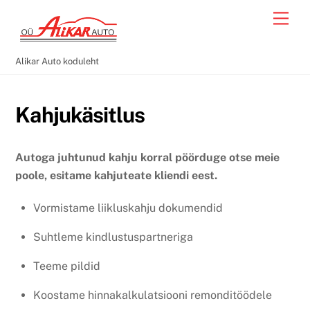
Skip
Men
to
content
Alikar Auto koduleht
Kahjukäsitlus
Autoga juhtunud kahju korral pöörduge otse meie
poole, esitame kahjuteate kliendi eest.
Vormistame liikluskahju dokumendid
Suhtleme kindlustuspartneriga
Teeme pildid
Koostame hinnakalkulatsiooni remonditöödele