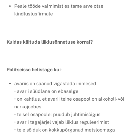
Peale tööde valmimist esitame arve otse
kindlustusfirmale
Kuidas käituda liiklusõnnetuse korral?
Politseisse helistage kui
:
avariis on saanud vigastada inimesed
• avarii süüdlane on ebaselge
• on kahtlus, et avarii teine osapool on alkoholi- või
narkojoobes
• teisel osapoolel puudub juhtimisõigus
• avarii tagajärjel vajab liiklus reguleerimist
• teie sõiduk on kokkupõrganud metsloomaga