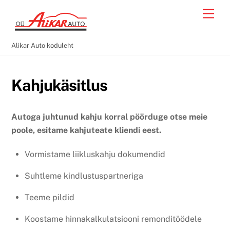
Skip
Men
to
content
Alikar Auto koduleht
Kahjukäsitlus
Autoga juhtunud kahju korral pöörduge otse meie
poole, esitame kahjuteate kliendi eest.
Vormistame liikluskahju dokumendid
Suhtleme kindlustuspartneriga
Teeme pildid
Koostame hinnakalkulatsiooni remonditöödele