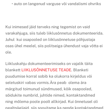
• auto on langenud varguse või vandalismi ohvriks
Kui inimesed jäid terveks ning tegemist on vaid
varakahjuga, siis tuleb liiklusõnnetus dokumenteerida.
Juhul kui osapooled on liiklusõnnetuse põhjustaja
osas ühel meelel, siis politseiga ühendust vaja võtta ei
ole.
Liikluskahju dokumenteerimiseks on vajalik täita
blankett
LIIKLUSÕNNETUSE TEADE
. Blanketi
puudumise korral sobib ka olukorra kirjeldus või
seletuskiri vabas vormis.Ära peab olema ära
märgitud toimunud sündmused, kõik osapooled,
sõidukite numbrid, juhtide nimed, kontaktandmed
ning mõlema poole poolt allkirjad. Kui õnnetusel oli
pealtnägijaid, siis soovitame ka nende kontaktandmed