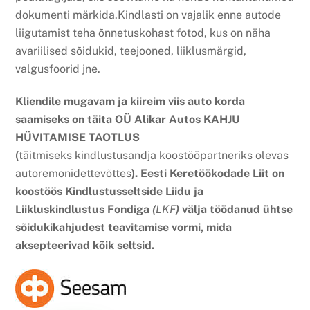
dokumenti märkida.Kindlasti on vajalik enne autode
liigutamist teha õnnetuskohast fotod, kus on näha
avariilised sõidukid, teejooned, liiklusmärgid,
valgusfoorid jne.
Kliendile mugavam ja kiireim viis auto korda
saamiseks on täita OÜ Alikar Autos KAHJU
HÜVITAMISE TAOTLUS
(
täitmiseks kindlustusandja koostööpartneriks olevas
autoremonidettevõttes
). Eesti Keretöökodade Liit on
koostöös Kindlustusseltside Liidu ja
Liikluskindlustus Fondiga
(
LKF
)
välja töödanud ühtse
sõidukikahjudest teavitamise vormi, mida
aksepteerivad kõik seltsid.