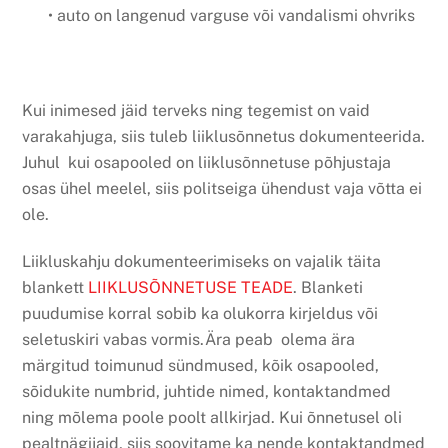
• auto on langenud varguse või vandalismi ohvriks
Kui inimesed jäid terveks ning tegemist on vaid
varakahjuga, siis tuleb liiklusõnnetus dokumenteerida.
Juhul kui osapooled on liiklusõnnetuse põhjustaja
osas ühel meelel, siis politseiga ühendust vaja võtta ei
ole.
Liikluskahju dokumenteerimiseks on vajalik täita
blankett
LIIKLUSÕNNETUSE TEADE
. Blanketi
puudumise korral sobib ka olukorra kirjeldus või
seletuskiri vabas vormis.Ära peab olema ära
märgitud toimunud sündmused, kõik osapooled,
sõidukite numbrid, juhtide nimed, kontaktandmed
ning mõlema poole poolt allkirjad. Kui õnnetusel oli
pealtnägijaid, siis soovitame ka nende kontaktandmed