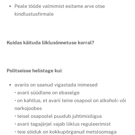
Peale tööde valmimist esitame arve otse
kindlustusfirmale
Kuidas käituda liiklusõnnetuse korral?
Politseisse helistage kui
:
avariis on saanud vigastada inimesed
• avarii süüdlane on ebaselge
• on kahtlus, et avarii teine osapool on alkoholi- või
narkojoobes
• teisel osapoolel puudub juhtimisõigus
• avarii tagajärjel vajab liiklus reguleerimist
• teie sõiduk on kokkupõrganud metsloomaga