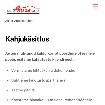
Skip
Men
to
content
Alikar Auto koduleht
Kahjukäsitlus
Autoga juhtunud kahju korral pöörduge otse meie
poole, esitame kahjuteate kliendi eest.
Vormistame liikluskahju dokumendid
Suhtleme kindlustuspartneriga
Teeme pildid
Koostame hinnakalkulatsiooni remonditöödele