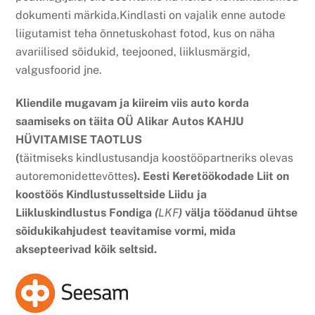
dokumenti märkida.Kindlasti on vajalik enne autode
liigutamist teha õnnetuskohast fotod, kus on näha
avariilised sõidukid, teejooned, liiklusmärgid,
valgusfoorid jne.
Kliendile mugavam ja kiireim viis auto korda
saamiseks on täita OÜ Alikar Autos KAHJU
HÜVITAMISE TAOTLUS
(
täitmiseks kindlustusandja koostööpartneriks olevas
autoremonidettevõttes
). Eesti Keretöökodade Liit on
koostöös Kindlustusseltside Liidu ja
Liikluskindlustus Fondiga
(
LKF
)
välja töödanud ühtse
sõidukikahjudest teavitamise vormi, mida
aksepteerivad kõik seltsid.