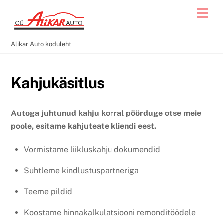
Skip
Men
to
content
Alikar Auto koduleht
Kahjukäsitlus
Autoga juhtunud kahju korral pöörduge otse meie
poole, esitame kahjuteate kliendi eest.
Vormistame liikluskahju dokumendid
Suhtleme kindlustuspartneriga
Teeme pildid
Koostame hinnakalkulatsiooni remonditöödele