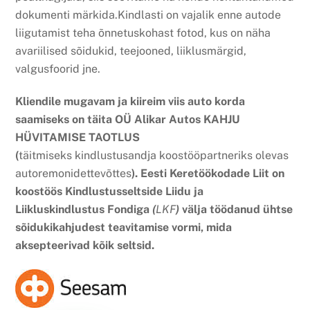
dokumenti märkida.Kindlasti on vajalik enne autode
liigutamist teha õnnetuskohast fotod, kus on näha
avariilised sõidukid, teejooned, liiklusmärgid,
valgusfoorid jne.
Kliendile mugavam ja kiireim viis auto korda
saamiseks on täita OÜ Alikar Autos KAHJU
HÜVITAMISE TAOTLUS
(
täitmiseks kindlustusandja koostööpartneriks olevas
autoremonidettevõttes
). Eesti Keretöökodade Liit on
koostöös Kindlustusseltside Liidu ja
Liikluskindlustus Fondiga
(
LKF
)
välja töödanud ühtse
sõidukikahjudest teavitamise vormi, mida
aksepteerivad kõik seltsid.