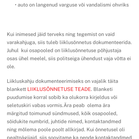
• auto on langenud varguse või vandalismi ohvriks
Kui inimesed jäid terveks ning tegemist on vaid
varakahjuga, siis tuleb liiklusõnnetus dokumenteerida.
Juhul kui osapooled on liiklusõnnetuse põhjustaja
osas ühel meelel, siis politseiga ühendust vaja võtta ei
ole.
Liikluskahju dokumenteerimiseks on vajalik täita
blankett
LIIKLUSÕNNETUSE TEADE
. Blanketi
puudumise korral sobib ka olukorra kirjeldus või
seletuskiri vabas vormis.Ära peab olema ära
märgitud toimunud sündmused, kõik osapooled,
sõidukite numbrid, juhtide nimed, kontaktandmed
ning mõlema poole poolt allkirjad. Kui õnnetusel oli
pealtnägijaid, siis soovitame ka nende kontaktandmed