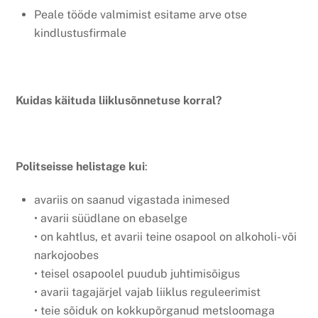
Peale tööde valmimist esitame arve otse
kindlustusfirmale
Kuidas käituda liiklusõnnetuse korral?
Politseisse helistage kui
:
avariis on saanud vigastada inimesed
• avarii süüdlane on ebaselge
• on kahtlus, et avarii teine osapool on alkoholi- või
narkojoobes
• teisel osapoolel puudub juhtimisõigus
• avarii tagajärjel vajab liiklus reguleerimist
• teie sõiduk on kokkupõrganud metsloomaga